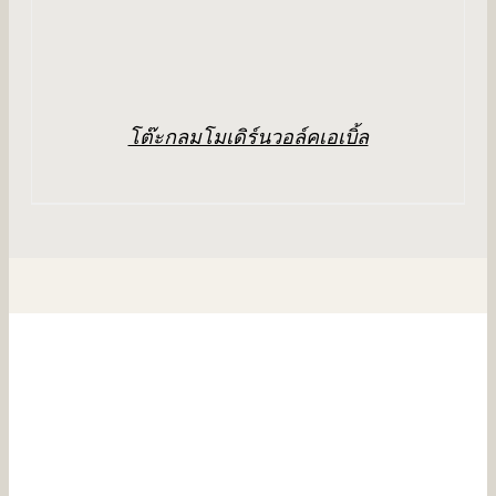
โต๊ะกลมโมเดิร์นวอล์คเอเบิ้ล