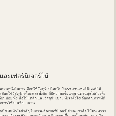
ุและเฟอร์นิเจอร์ไม้
นส่วนหนึ่งในการเลือกใช้วัสดุรักษ์โลกไปกับเรา งานเฟอร์นิเจอร์ไม้
ลือกใช้วัสดุรักษ์โลกและยั่งยืน ที่มีความแข็งแรงทนทานสูงไม่ต้องทิ้ง
ี่ยนบ่อย ทั้งเนื้อไม้ เหล็ก และวัสดุหุ้มเบาะ ที่เราตั้งใจเลือกคุณภาพที่ดี
เพื่อการใช้งานที่ยาวนาน
ักซึ่งเป็นหัวใจสำคัญในการผลิตเฟอร์นิเจอร์ไม้ของเราคือ ไม้ยางพารา
เกรดส่งออก ซึ่งผ่านการอัดแน่น รีดความชื้น อบน้ำยากันแมลง คัด