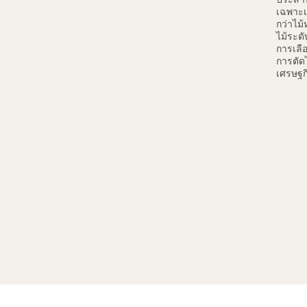
เฉพาะเ
กว่าไม
ไม้ระด
การเลือ
การตัด
เศรษฐก