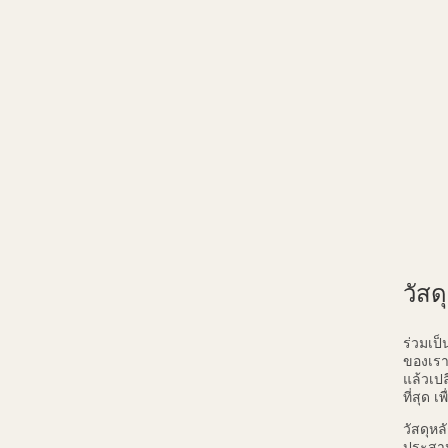
วัสด
ร่วมเป็
ของเราเ
แล้วเปล
ที่สุด 
วัสดุหล
ประสาน