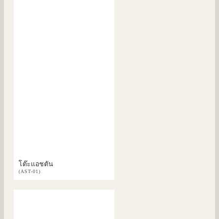
โต๊ะแอชตัน
(AST-01)