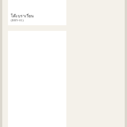
โต๊ะบราเวี่ยน
(BRV-01)