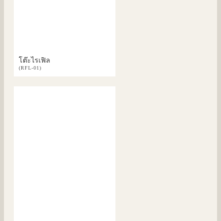
โต๊ะไรเฟิล
(RFL-01)