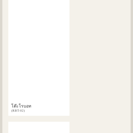
โต๊ะโรบอท
(RBT-02)