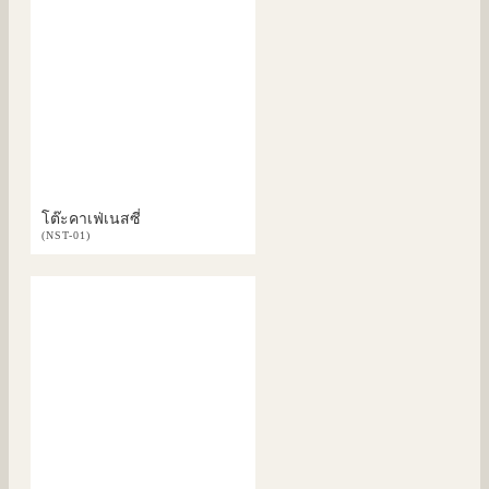
โต๊ะคาเฟ่เนสซี่
(NST-01)