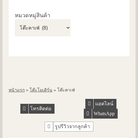
หมวดหมู่สินค้า
หน้าแรก
»
โต๊ะโมเดิร์น
»
โต๊ะคาเฟ่
แอดไลน์
โทรติดต่อ
WhatsApp
รูปรีวิวจากลูกค้า