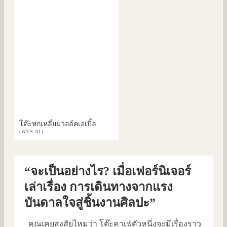
โต๊ะหกเหลี่ยมวอล์คเอเบิ้ล
(WTS-01)
“จะเป็นอย่างไร? เมื่อเฟอร์นิเจอร์
เล่าเรื่อง การเดินทางจากแรง
บันดาลใจสู่ชิ้นงานศิลปะ”
คุณเคยสงสัยไหมว่า โต๊ะคาเฟ่ตัวหนึ่งจะมีเรื่องราว