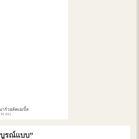
ี้บาร์วอล์คเอเบิ้ล
01-02)
มบูรณ์แบบ”