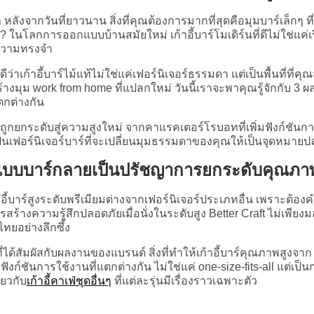
 หลังจากวันที่ยาวนาน สิ่งที่คุณต้องการมากที่สุดคือมุมบาร์เล็กๆ ที่บ
ง? ในโลกการออกแบบบ้านสมัยใหม่ เก้าอี้บาร์โมเดิร์นที่ดีไม่ใช่แค
ความทรงจำ
จดีว่าเก้าอี้บาร์ไม้แท้ไม่ใช่แค่เฟอร์นิเจอร์ธรรมดา แต่เป็นพื้นที
อสร้างมุม work from home ที่แปลกใหม่ วันนี้เราจะพาคุณรู้จักกับ 3 
ตกต่างกัน
ถูกยกระดับสู่ความสูงใหม่ จากคาแรคเตอร์โรบอทที่เพิ่มฟังก์ชันก
เป็นเฟอร์นิเจอร์บาร์ที่จะเปลี่ยนมุมธรรมดาของคุณให้เป็นจุดหม
แบบบาร์กลายเป็นปรัชญาการยกระดับคุณภาพ
อี้บาร์สูงระดับพรีเมียมต่างจากเฟอร์นิเจอร์ประเภทอื่น เพราะต้อง
ร้างความรู้สึกปลอดภัยเมื่อนั่งในระดับสูง Better Craft ไม่เพี
ไทยอย่างลึกซึ้ง
ด้สัมผัสกับผลงานของแบรนด์ สิ่งที่ทำให้เก้าอี้บาร์คุณภาพสูงจาก 
ก์ชันการใช้งานที่แตกต่างกัน ไม่ใช่แค่ one-size-fits-all แต่เป็น
ียวกับ
เก้าอี้คาเฟ่ชุดอื่นๆ
ที่แต่ละรุ่นมีเรื่องราวเฉพาะตัว