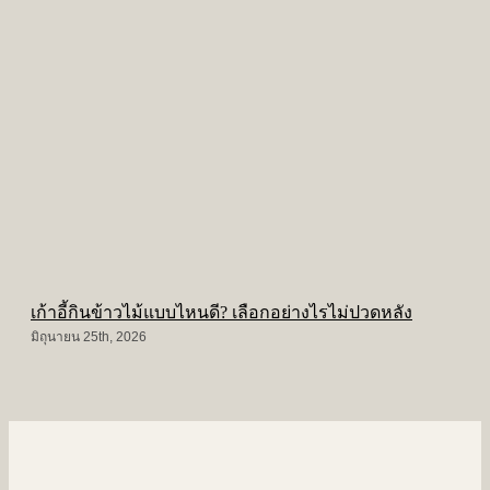
เก้าอี้กินข้าวไม้แบบไหนดี? เลือกอย่างไรไม่ปวดหลัง
ท
มิถุนายน 25th, 2026
พ