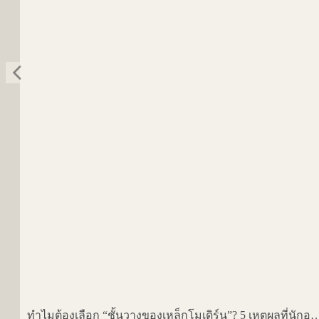
ทำไมต้องเลือก “ชั้นวางของเหล็กโมเดิร์น”? 5 เหตุผล