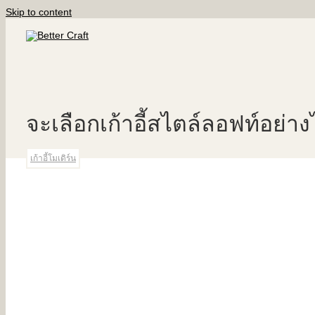
Skip to content
จะเลือกเก้าอี้สไตล์ลอฟท์อย่
เก้าอี้โมเดิร์น